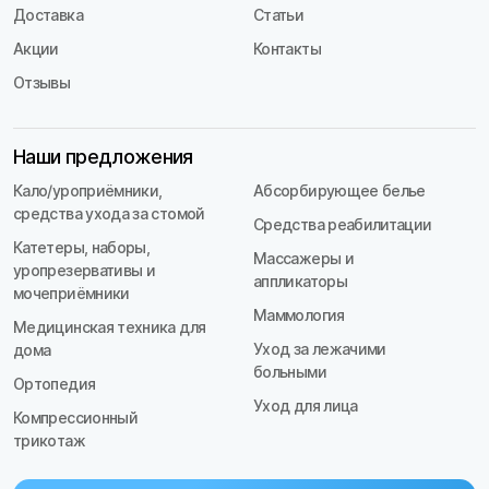
Доставка
Статьи
Акции
Контакты
Отзывы
Наши предложения
Кало/уроприёмники,
Абсорбирующее белье
средства ухода за стомой
Средства реабилитации
Катетеры, наборы,
Массажеры и
уропрезервативы и
аппликаторы
мочеприёмники
Маммология
Медицинская техника для
Уход за лежачими
дома
больными
Ортопедия
Уход для лица
Компрессионный
трикотаж