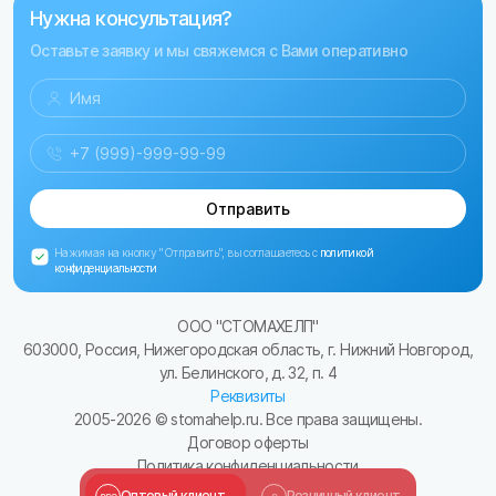
Нужна консультация?
Оставьте заявку и мы свяжемся с Вами оперативно
Отправить
Нажимая на кнопку "Отправить", вы соглашаетесь с
политикой
конфиденциальности
ООО "СТОМАХЕЛП"
603000, Россия, Нижегородская область, г. Нижний Новгород,
ул. Белинского, д. 32, п. 4
Реквизиты
2005-
2026
© stomahelp.ru. Все права защищены.
Договор оферты
Политика конфиденциальности
Сайт разработал Kulibin-it.ru
Оптовый клиент
Розничный клиент